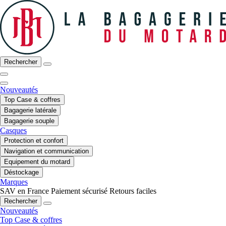
Rechercher
Nouveautés
Top Case & coffres
Bagagerie latérale
Bagagerie souple
Casques
Protection et confort
Navigation et communication
Equipement du motard
Déstockage
Marques
SAV en France
Paiement sécurisé
Retours faciles
Rechercher
Nouveautés
Top Case & coffres