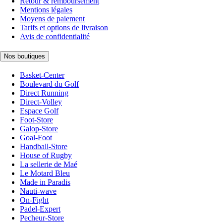
Retour & remboursement
Mentions légales
Moyens de paiement
Tarifs et options de livraison
Avis de confidentialité
Nos boutiques
Basket-Center
Boulevard du Golf
Direct Running
Direct-Volley
Espace Golf
Foot-Store
Galop-Store
Goal-Foot
Handball-Store
House of Rugby
La sellerie de Maé
Le Motard Bleu
Made in Paradis
Nauti-wave
On-Fight
Padel-Expert
Pecheur-Store