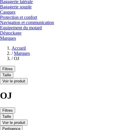
Bagagerie latérale
Bagagerie souple
Casques
Protection et confort
Navigation et communication
Equipement du motard
Déstockage
Marques
Accueil
/
Marques
/
OJ
Filtres
Taille
Voir le produit
OJ
Filtres
Taille
Voir le produit
Pertinence