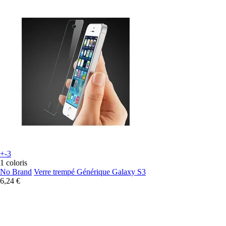
+-3
1 coloris
No Brand
Verre trempé Générique Galaxy S3
6,24 €