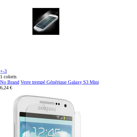
+-3
1 coloris
No Brand
Verre trempé Générique Galaxy S3 Mini
6,24 €