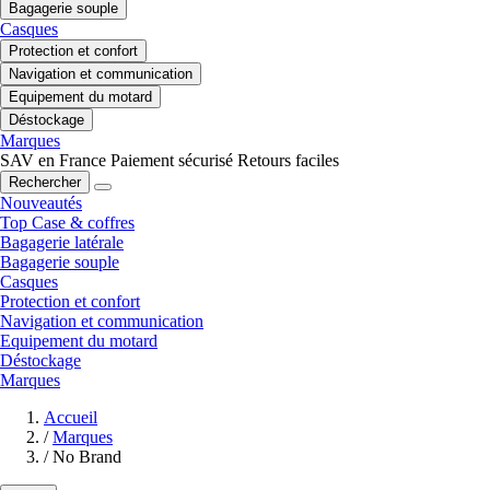
Bagagerie souple
Casques
Protection et confort
Navigation et communication
Equipement du motard
Déstockage
Marques
SAV en France
Paiement sécurisé
Retours faciles
Rechercher
Nouveautés
Top Case & coffres
Bagagerie latérale
Bagagerie souple
Casques
Protection et confort
Navigation et communication
Equipement du motard
Déstockage
Marques
Accueil
/
Marques
/
No Brand