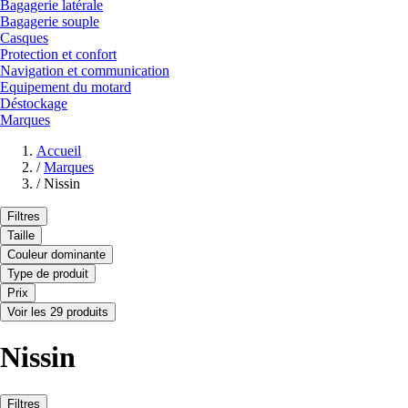
Bagagerie latérale
Bagagerie souple
Casques
Protection et confort
Navigation et communication
Equipement du motard
Déstockage
Marques
Accueil
/
Marques
/
Nissin
Filtres
Taille
Couleur dominante
Type de produit
Prix
Voir les 29 produits
Nissin
Filtres