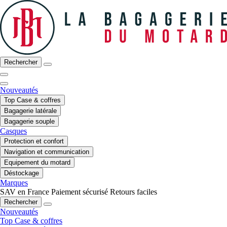
Rechercher
Nouveautés
Top Case & coffres
Bagagerie latérale
Bagagerie souple
Casques
Protection et confort
Navigation et communication
Equipement du motard
Déstockage
Marques
SAV en France
Paiement sécurisé
Retours faciles
Rechercher
Nouveautés
Top Case & coffres