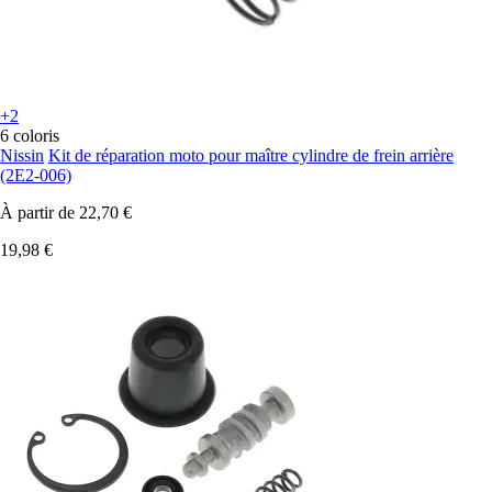
+2
6 coloris
Nissin
Kit de réparation moto pour maître cylindre de frein arrière
(2E2-006)
À partir de
22,70 €
19,98 €