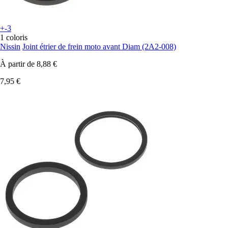
+-3
1 coloris
Nissin
Joint étrier de frein moto avant Diam (2A2-008)
À partir de
8,88 €
7,95 €