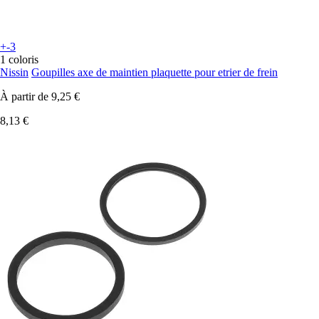
+-3
1 coloris
Nissin
Goupilles axe de maintien plaquette pour etrier de frein
À partir de
9,25 €
8,13 €