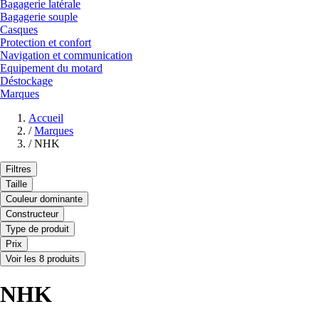
Bagagerie latérale
Bagagerie souple
Casques
Protection et confort
Navigation et communication
Equipement du motard
Déstockage
Marques
Accueil
/
Marques
/
NHK
Filtres
Taille
Couleur dominante
Constructeur
Type de produit
Prix
Voir les 8 produits
NHK