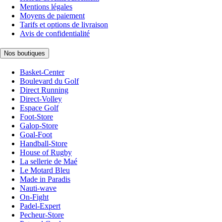
Mentions légales
Moyens de paiement
Tarifs et options de livraison
Avis de confidentialité
Nos boutiques
Basket-Center
Boulevard du Golf
Direct Running
Direct-Volley
Espace Golf
Foot-Store
Galop-Store
Goal-Foot
Handball-Store
House of Rugby
La sellerie de Maé
Le Motard Bleu
Made in Paradis
Nauti-wave
On-Fight
Padel-Expert
Pecheur-Store