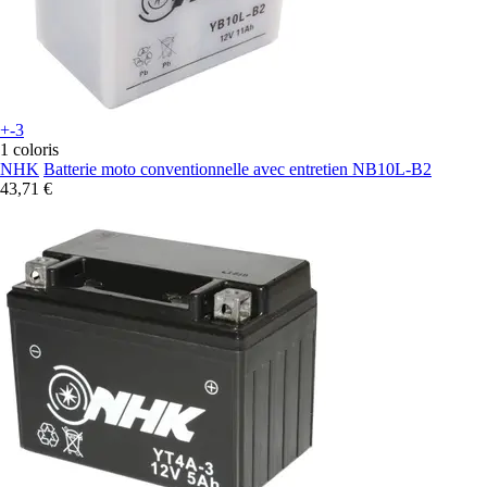
+-3
1 coloris
NHK
Batterie moto conventionnelle avec entretien NB10L-B2
43,71 €