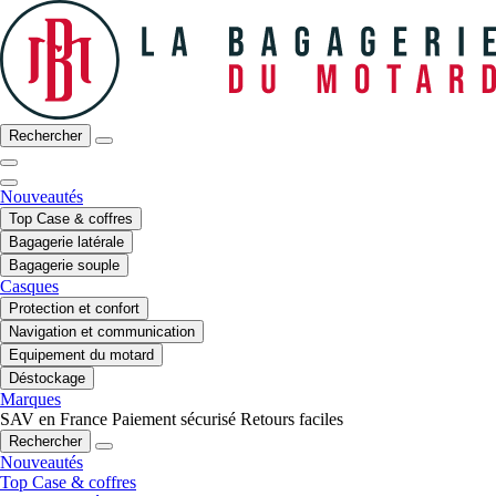
Rechercher
Nouveautés
Top Case & coffres
Bagagerie latérale
Bagagerie souple
Casques
Protection et confort
Navigation et communication
Equipement du motard
Déstockage
Marques
SAV en France
Paiement sécurisé
Retours faciles
Rechercher
Nouveautés
Top Case & coffres