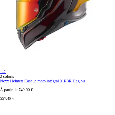
+-2
2 coloris
Nexx Helmets
Casque moto intégral X.R3R Hagibis
À partir de
749,00 €
557,48 €