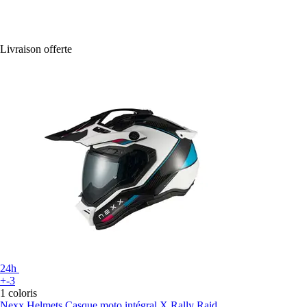
Livraison offerte
24h
+-3
1 coloris
Nexx Helmets
Casque moto intégral X.Rally Raid