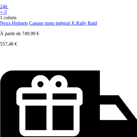
24h
+-3
1 coloris
Nexx Helmets
Casque moto intégral X.Rally Raid
À partir de
749,99 €
557,48 €