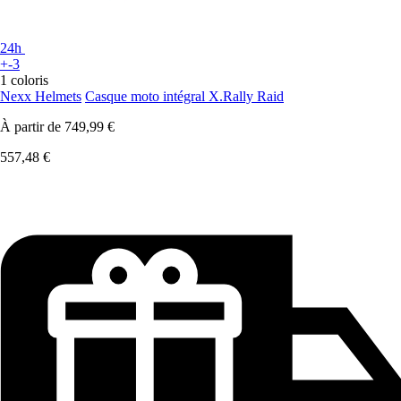
24h
+-3
1 coloris
Nexx Helmets
Casque moto intégral X.Rally Raid
À partir de
749,99 €
557,48 €