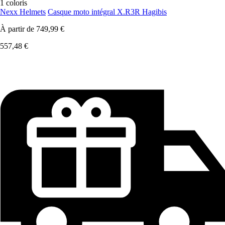
1 coloris
Nexx Helmets
Casque moto intégral X.R3R Hagibis
À partir de
749,99 €
557,48 €