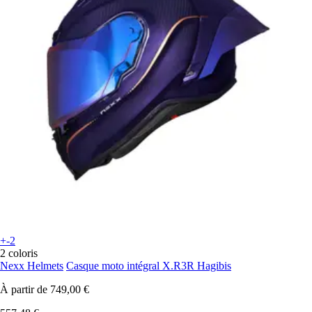
+-2
2 coloris
Nexx Helmets
Casque moto intégral X.R3R Hagibis
À partir de
749,00 €