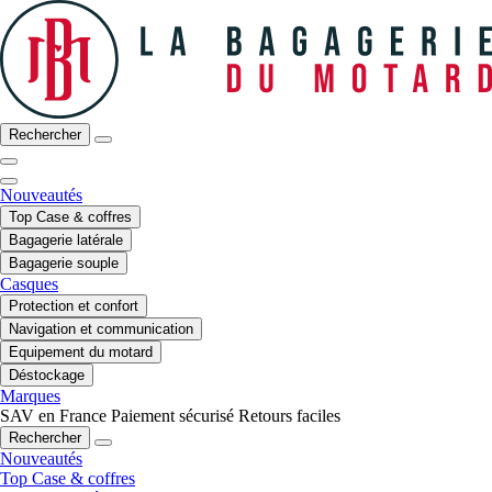
Rechercher
Nouveautés
Top Case & coffres
Bagagerie latérale
Bagagerie souple
Casques
Protection et confort
Navigation et communication
Equipement du motard
Déstockage
Marques
SAV en France
Paiement sécurisé
Retours faciles
Rechercher
Nouveautés
Top Case & coffres