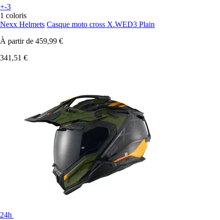
+-3
1 coloris
Nexx Helmets
Casque moto cross X.WED3 Plain
À partir de
459,99 €
341,51 €
24h