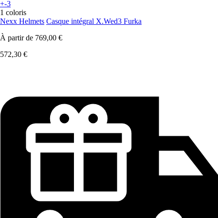
+-3
1 coloris
Nexx Helmets
Casque intégral X.Wed3 Furka
À partir de
769,00 €
572,30 €