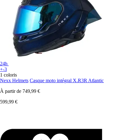
24h
+-3
1 coloris
Nexx Helmets
Casque moto intégral X.R3R Atlantic
À partir de
749,99 €
599,99 €