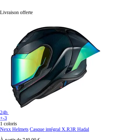
Livraison offerte
24h
+-3
1 coloris
Nexx Helmets
Casque intégral X.R3R Hadal
À partir de
749,00 €