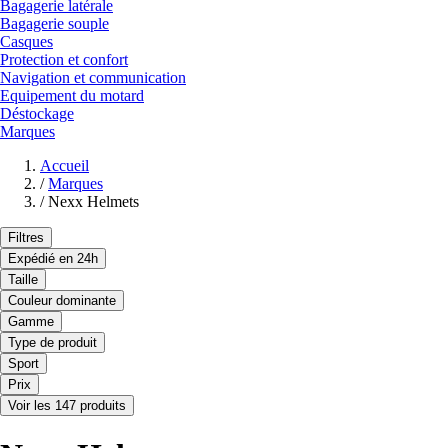
Bagagerie latérale
Bagagerie souple
Casques
Protection et confort
Navigation et communication
Equipement du motard
Déstockage
Marques
Accueil
/
Marques
/
Nexx Helmets
Filtres
Expédié en 24h
Taille
Couleur dominante
Gamme
Type de produit
Sport
Prix
Voir les 147 produits