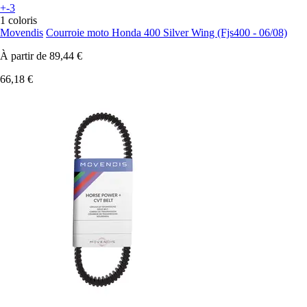
+-3
1 coloris
Movendis
Courroie moto Honda 400 Silver Wing (Fjs400 - 06/08)
À partir de
89,44 €
66,18 €