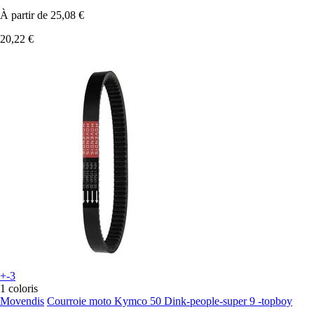
À partir de
25,08 €
20,22 €
+-3
1 coloris
Movendis
Courroie moto Kymco 50 Dink-people-super 9 -topboy