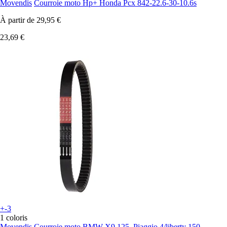
Movendis
Courroie moto Hp+ Honda Pcx 842-22.6-30-10.6s
À partir de
29,95 €
23,69 €
+-3
1 coloris
Movendis
Courroie moto BMW X9 125, Piaggio 4/liberty 150