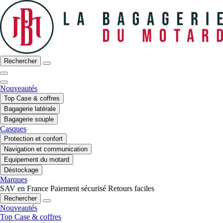
Rechercher
Nouveautés
Top Case & coffres
Bagagerie latérale
Bagagerie souple
Casques
Protection et confort
Navigation et communication
Equipement du motard
Déstockage
Marques
SAV en France
Paiement sécurisé
Retours faciles
Rechercher
Nouveautés
Top Case & coffres