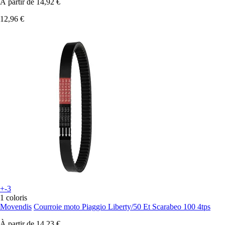
À partir de
14,92 €
12,96 €
+-3
1 coloris
Movendis
Courroie moto Piaggio Liberty/50 Et Scarabeo 100 4tps
À partir de
14,23 €