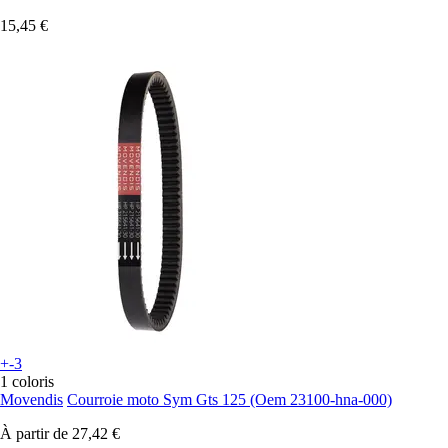
15,45 €
+-3
1 coloris
Movendis
Courroie moto Sym Gts 125 (Oem 23100-hna-000)
À partir de
27,42 €