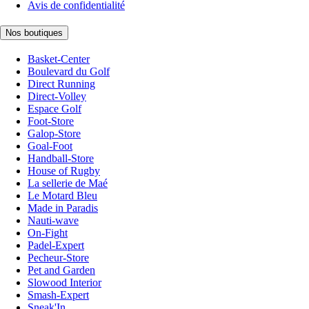
Avis de confidentialité
Nos boutiques
Basket-Center
Boulevard du Golf
Direct Running
Direct-Volley
Espace Golf
Foot-Store
Galop-Store
Goal-Foot
Handball-Store
House of Rugby
La sellerie de Maé
Le Motard Bleu
Made in Paradis
Nauti-wave
On-Fight
Padel-Expert
Pecheur-Store
Pet and Garden
Slowood Interior
Smash-Expert
Sneak'In