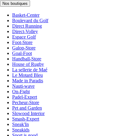
Nos boutiques
Basket-Center
Boulevard du Golf
Direct Running
Direct-Volley
Espace Golf
Foot-Store
Galop-Store
Goal-Foot
Handball-Store
House of Rugby
La sellerie de Maé
Le Motard Bleu
Made in Paradis
Nauti-wave
On-Fight
Padel-Expert
Pecheur-Store
Pet and Garden
Slowood Interior
Smash-Expert
Sneak'In
Sneakids
Sport is good