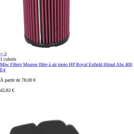
+-3
1 coloris
Miw Filters
Mousse filtre à air moto HP Royal Enfield Himal Abs 400
E4
À partir de
78,00 €
42,82 €