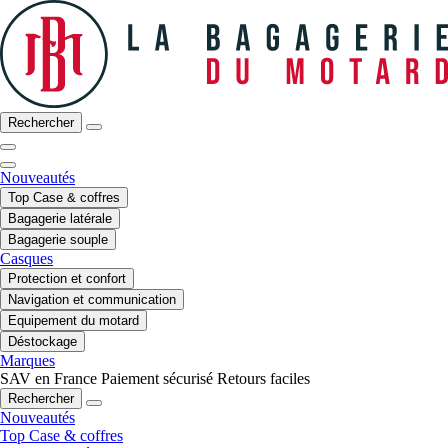
Rechercher
Nouveautés
Top Case & coffres
Bagagerie latérale
Bagagerie souple
Casques
Protection et confort
Navigation et communication
Equipement du motard
Déstockage
Marques
SAV en France
Paiement sécurisé
Retours faciles
Rechercher
Nouveautés
Top Case & coffres