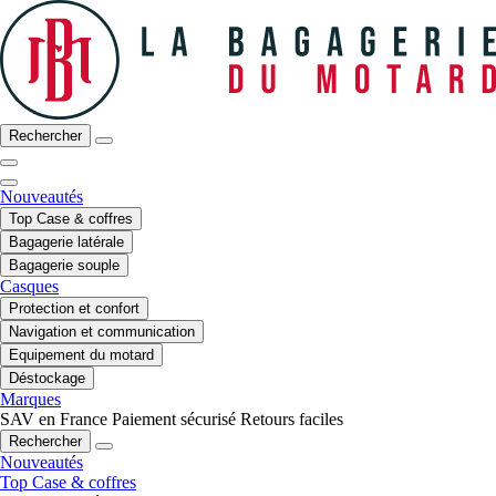
Rechercher
Nouveautés
Top Case & coffres
Bagagerie latérale
Bagagerie souple
Casques
Protection et confort
Navigation et communication
Equipement du motard
Déstockage
Marques
SAV en France
Paiement sécurisé
Retours faciles
Rechercher
Nouveautés
Top Case & coffres