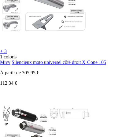
+-3
1 coloris
Mivv
Silencieux moto universel côté droit X-Cone 105
À partir de
305,95 €
112,34 €