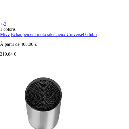
+-3
1 coloris
Mivv
Échappement moto silencieux Universel Ghibli
À partir de
408,00 €
219,84 €