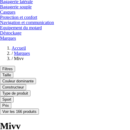
Bagagerie latérale
Bagagerie souple
Casques
Protection et confort
Navigation et communication
Equipement du motard
Déstockage
Marques
Accueil
/
Marques
/
Mivv
Filtres
Taille
Couleur dominante
Constructeur
Type de produit
Sport
Prix
Voir les 166 produits
Mivv