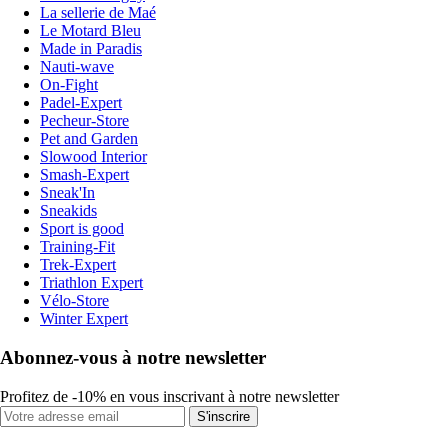
La sellerie de Maé
Le Motard Bleu
Made in Paradis
Nauti-wave
On-Fight
Padel-Expert
Pecheur-Store
Pet and Garden
Slowood Interior
Smash-Expert
Sneak'In
Sneakids
Sport is good
Training-Fit
Trek-Expert
Triathlon Expert
Vélo-Store
Winter Expert
Abonnez-vous à notre newsletter
Profitez de -10% en vous inscrivant à notre newsletter
S'inscrire