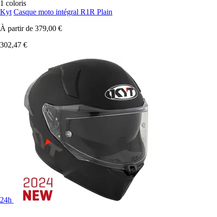
1 coloris
Kyt
Casque moto intégral R1R Plain
À partir de
379,00 €
302,47 €
24h