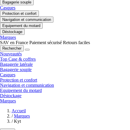
Bagagerie souple
Casques
Protection et confort
Navigation et communication
Equipement du motard
Déstockage
Marques
SAV en France
Paiement sécurisé
Retours faciles
Rechercher
Nouveautés
Top Case & coffres
Bagagerie latérale
Bagagerie souple
Casques
Protection et confort
Navigation et communication
Equipement du motard
Déstockage
Marques
Accueil
/
Marques
/
Kyt