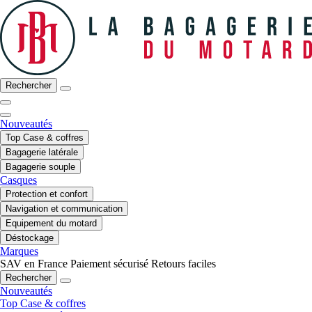
Rechercher
Nouveautés
Top Case & coffres
Bagagerie latérale
Bagagerie souple
Casques
Protection et confort
Navigation et communication
Equipement du motard
Déstockage
Marques
SAV en France
Paiement sécurisé
Retours faciles
Rechercher
Nouveautés
Top Case & coffres