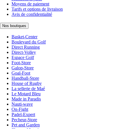
Moyens de paiement
Tarifs et options de livraison
Avis de confidentialité
Nos boutiques
Basket-Center
Boulevard du Golf
Direct Running
Direct-Volley
Espace Golf
Foot-Store
Galop-Store
Goal-Foot
Handball-Store
House of Rugby
La sellerie de Maé
Le Motard Bleu
Made in Paradis
Nauti-wave
On-Fight
Padel-Expert
Pecheur-Store
Pet and Garden