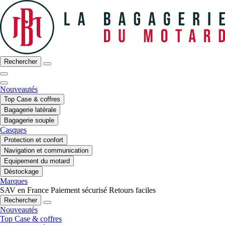
Rechercher
Nouveautés
Top Case & coffres
Bagagerie latérale
Bagagerie souple
Casques
Protection et confort
Navigation et communication
Equipement du motard
Déstockage
Marques
SAV en France
Paiement sécurisé
Retours faciles
Rechercher
Nouveautés
Top Case & coffres