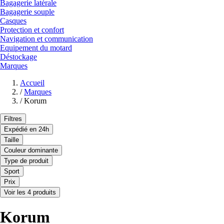
Bagagerie latérale
Bagagerie souple
Casques
Protection et confort
Navigation et communication
Equipement du motard
Déstockage
Marques
Accueil
/
Marques
/
Korum
Filtres
Expédié en 24h
Taille
Couleur dominante
Type de produit
Sport
Prix
Voir les 4 produits
Korum