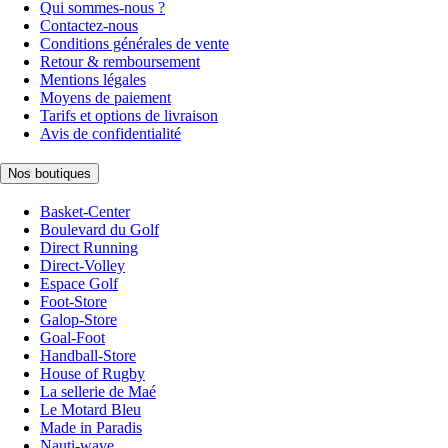
Qui sommes-nous ?
Contactez-nous
Conditions générales de vente
Retour & remboursement
Mentions légales
Moyens de paiement
Tarifs et options de livraison
Avis de confidentialité
Nos boutiques
Basket-Center
Boulevard du Golf
Direct Running
Direct-Volley
Espace Golf
Foot-Store
Galop-Store
Goal-Foot
Handball-Store
House of Rugby
La sellerie de Maé
Le Motard Bleu
Made in Paradis
Nauti-wave