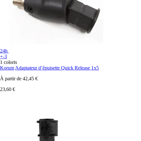
24h
+-3
1 coloris
Korum
Adaptateur d’épuisette Quick Release 1x5
À partir de
42,45 €
23,60 €