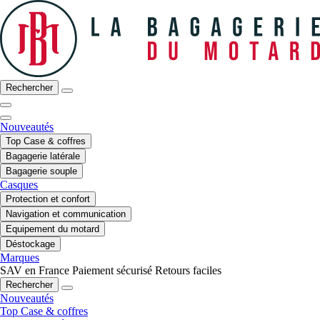
Rechercher
Nouveautés
Top Case & coffres
Bagagerie latérale
Bagagerie souple
Casques
Protection et confort
Navigation et communication
Equipement du motard
Déstockage
Marques
SAV en France
Paiement sécurisé
Retours faciles
Rechercher
Nouveautés
Top Case & coffres