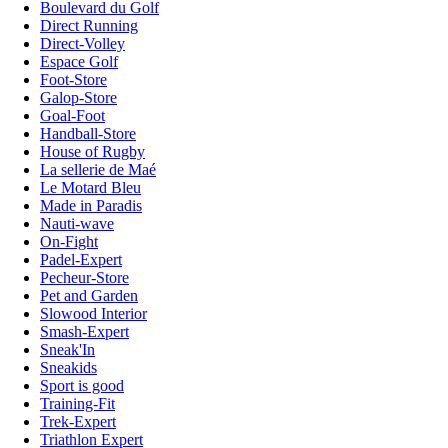
Boulevard du Golf
Direct Running
Direct-Volley
Espace Golf
Foot-Store
Galop-Store
Goal-Foot
Handball-Store
House of Rugby
La sellerie de Maé
Le Motard Bleu
Made in Paradis
Nauti-wave
On-Fight
Padel-Expert
Pecheur-Store
Pet and Garden
Slowood Interior
Smash-Expert
Sneak'In
Sneakids
Sport is good
Training-Fit
Trek-Expert
Triathlon Expert