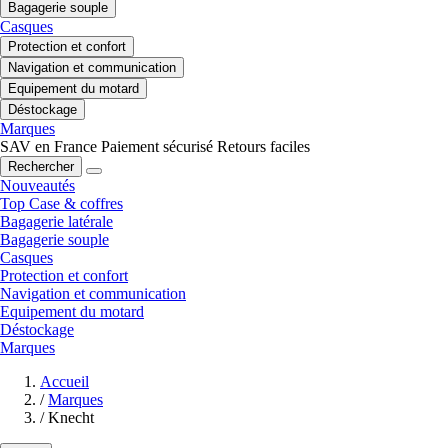
Bagagerie souple
Casques
Protection et confort
Navigation et communication
Equipement du motard
Déstockage
Marques
SAV en France
Paiement sécurisé
Retours faciles
Rechercher
Nouveautés
Top Case & coffres
Bagagerie latérale
Bagagerie souple
Casques
Protection et confort
Navigation et communication
Equipement du motard
Déstockage
Marques
Accueil
/
Marques
/
Knecht