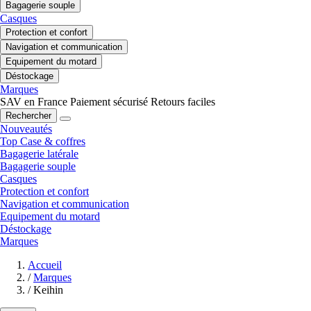
Bagagerie souple
Casques
Protection et confort
Navigation et communication
Equipement du motard
Déstockage
Marques
SAV en France
Paiement sécurisé
Retours faciles
Rechercher
Nouveautés
Top Case & coffres
Bagagerie latérale
Bagagerie souple
Casques
Protection et confort
Navigation et communication
Equipement du motard
Déstockage
Marques
Accueil
/
Marques
/
Keihin