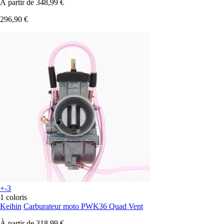
À partir de
348,99 €
296,90 €
+-3
1 coloris
Keihin
Carburateur moto PWK36 Quad Vent
À partir de
318,99 €