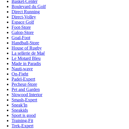
Basket-Center
Boulevard du Golf
Direct Running
Direct-Volley
Espace Golf
Foot-Store
Galop-Store
Goal-Foot
Handball-Store
House of Rugby
La sellerie de Maé
Le Motard Bleu
Made in Paradis
Nauti-wave
On-Fight
Padel-Expert
Pecheur-Store
Pet and Garden
Slowood Interior
Smash-Expert
Sneak'In
Sneakids
Sport is good
Training-Fit
Trek-Expert