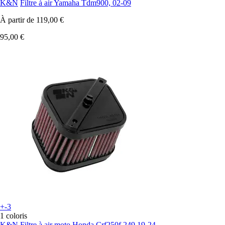
K&N
Filtre à air Yamaha Tdm900, 02-09
À partir de
119,00 €
95,00 €
+-3
1 coloris
K&N
Filtre à air moto Honda Crf250f 249 19-24