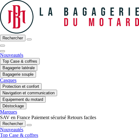
Rechercher
Nouveautés
Top Case & coffres
Bagagerie latérale
Bagagerie souple
Casques
Protection et confort
Navigation et communication
Equipement du motard
Déstockage
Marques
SAV en France
Paiement sécurisé
Retours faciles
Rechercher
Nouveautés
Top Case & coffres