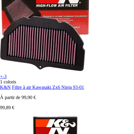
+-3
1 coloris
K&N
Filtre à air Kawasaki Zx6 Ninja 93-01
À partir de
99,90 €
99,89 €