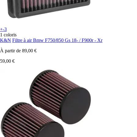
+-3
1 coloris
K&N
Filtre à air Bmw F750/850 Gs 18- / F900r - Xr
À partir de
89,00 €
59,00 €