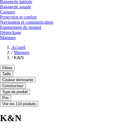
Bagagerie latérale
Bagagerie souple
Casques
Protection et confort
Navigation et communication
Equipement du motard
Déstockage
Marques
Accueil
/
Marques
/
K&N
Filtres
Taille
Couleur dominante
Constructeur
Type de produit
Prix
Voir les 114 produits
K&N