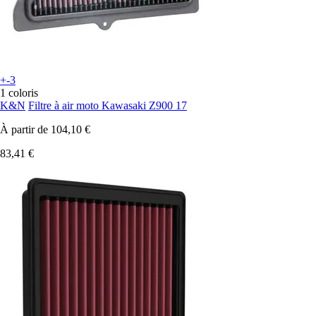
+-3
1 coloris
K&N
Filtre à air moto Kawasaki Z900 17
À partir de
104,10 €
83,41 €