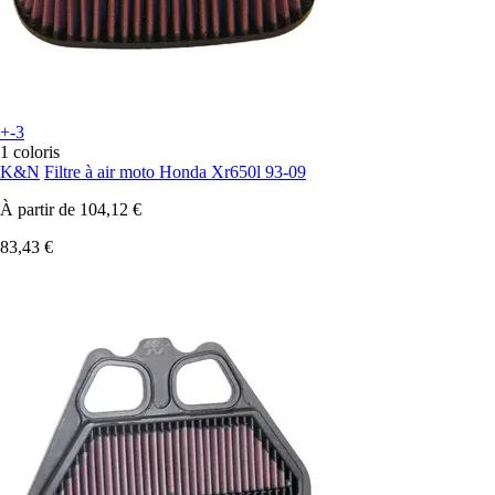
+-3
1 coloris
K&N
Filtre à air moto Honda Xr650l 93-09
À partir de
104,12 €
83,43 €