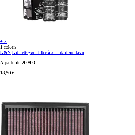
+-3
1 coloris
K&N
Kit nettoyant filtre à air lubrifiant k&n
À partir de
20,80 €
18,50 €