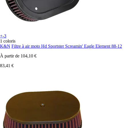
+-3
1 coloris
K&N
Filtre à air moto Hd Sportster Screamin' Eagle Element 88-12
À partir de
104,10 €
83,41 €