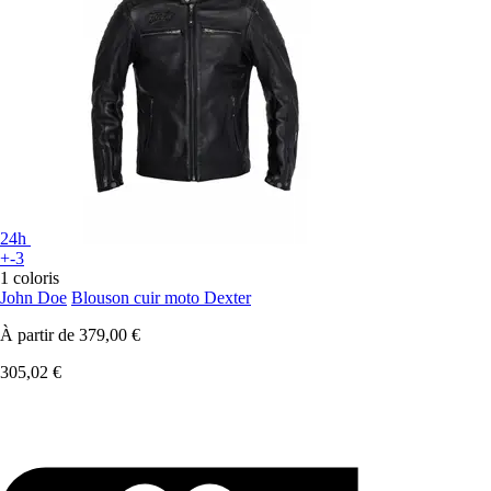
24h
+-3
1 coloris
John Doe
Blouson cuir moto Dexter
À partir de
379,00 €
305,02 €