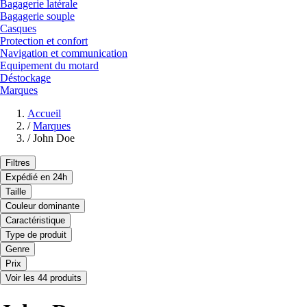
Bagagerie latérale
Bagagerie souple
Casques
Protection et confort
Navigation et communication
Equipement du motard
Déstockage
Marques
Accueil
/
Marques
/
John Doe
Filtres
Expédié en 24h
Taille
Couleur dominante
Caractéristique
Type de produit
Genre
Prix
Voir les 44 produits