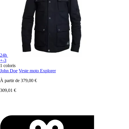
24h
+-3
1 coloris
John Doe
Veste moto Explorer
À partir de
379,00 €
309,01 €