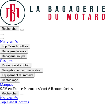
Rechercher
Nouveautés
Top Case & coffres
Bagagerie latérale
Bagagerie souple
Casques
Protection et confort
Navigation et communication
Equipement du motard
Déstockage
Marques
SAV en France
Paiement sécurisé
Retours faciles
Rechercher
Nouveautés
Top Case & coffres