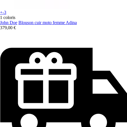
+-3
1 coloris
John Doe
Blouson cuir moto femme Adina
379,00 €