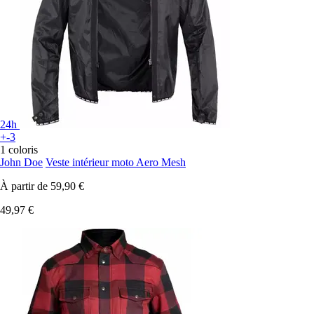
24h
+-3
1 coloris
John Doe
Veste intérieur moto Aero Mesh
À partir de
59,90 €
49,97 €