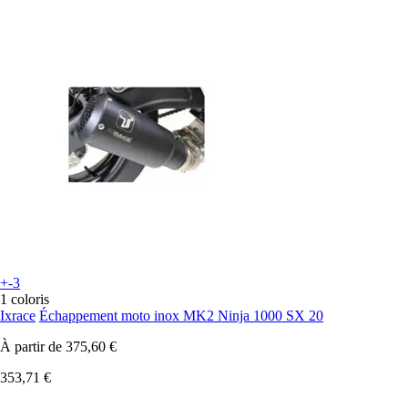
+-3
1 coloris
Ixrace
Échappement moto inox MK2 Ninja 1000 SX 20
À partir de
375,60 €
353,71 €