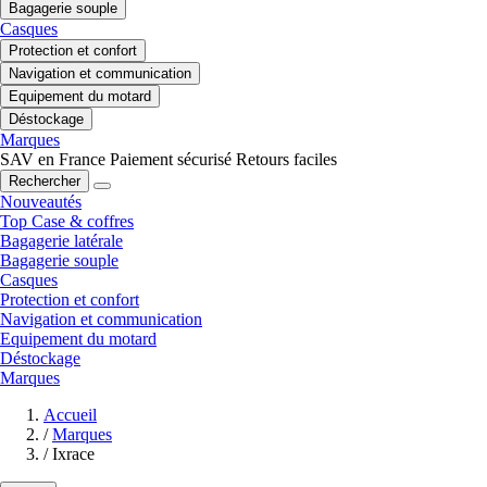
Bagagerie souple
Casques
Protection et confort
Navigation et communication
Equipement du motard
Déstockage
Marques
SAV en France
Paiement sécurisé
Retours faciles
Rechercher
Nouveautés
Top Case & coffres
Bagagerie latérale
Bagagerie souple
Casques
Protection et confort
Navigation et communication
Equipement du motard
Déstockage
Marques
Accueil
/
Marques
/
Ixrace