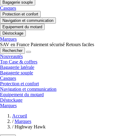
Bagagerie souple
Casques
Protection et confort
Navigation et communication
Equipement du motard
Déstockage
Marques
SAV en France
Paiement sécurisé
Retours faciles
Rechercher
Nouveautés
Top Case & coffres
Bagagerie latérale
Bagagerie souple
Casques
Protection et confort
Navigation et communication
Equipement du motard
Déstockage
Marques
Accueil
/
Marques
/
Highway Hawk