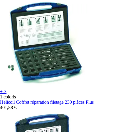
+-3
1 coloris
Helicoil
Coffret réparation filetage 230 pièces Plus
401,88 €