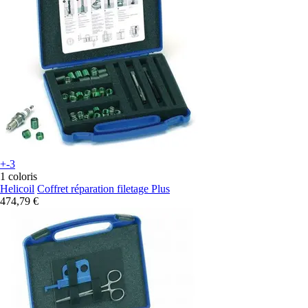
+-3
1 coloris
Helicoil
Coffret réparation filetage Plus
474,79 €