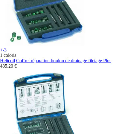
+-3
1 coloris
Helicoil
Coffret réparation boulon de drainage filetage Plus
485,20 €