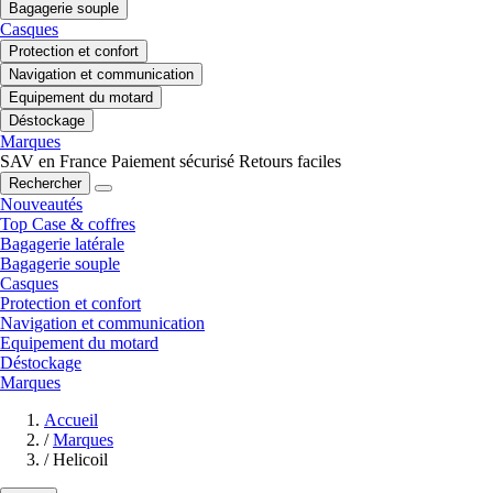
Bagagerie souple
Casques
Protection et confort
Navigation et communication
Equipement du motard
Déstockage
Marques
SAV en France
Paiement sécurisé
Retours faciles
Rechercher
Nouveautés
Top Case & coffres
Bagagerie latérale
Bagagerie souple
Casques
Protection et confort
Navigation et communication
Equipement du motard
Déstockage
Marques
Accueil
/
Marques
/
Helicoil