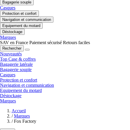
Bagagerie souple
Casques
Protection et confort
Navigation et communication
Equipement du motard
Déstockage
Marques
SAV en France
Paiement sécurisé
Retours faciles
Rechercher
Nouveautés
Top Case & coffres
Bagagerie latérale
Bagagerie souple
Casques
Protection et confort
Navigation et communication
Equipement du motard
Déstockage
Marques
Accueil
/
Marques
/
Fox Factory