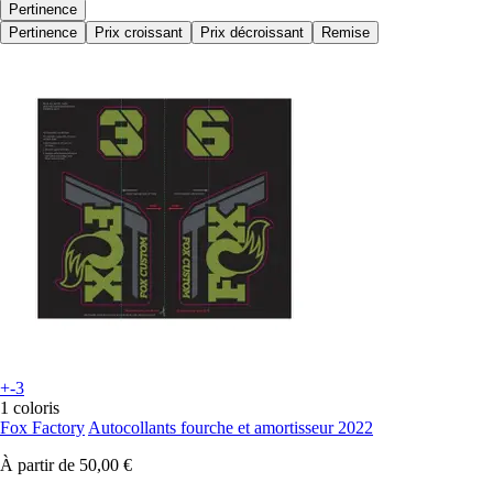
Pertinence
Pertinence
Prix croissant
Prix décroissant
Remise
+-3
1 coloris
Fox Factory
Autocollants fourche et amortisseur 2022
À partir de
50,00 €