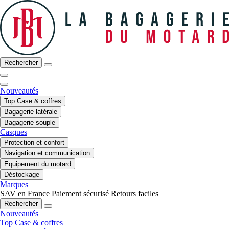
Rechercher
Nouveautés
Top Case & coffres
Bagagerie latérale
Bagagerie souple
Casques
Protection et confort
Navigation et communication
Equipement du motard
Déstockage
Marques
SAV en France
Paiement sécurisé
Retours faciles
Rechercher
Nouveautés
Top Case & coffres