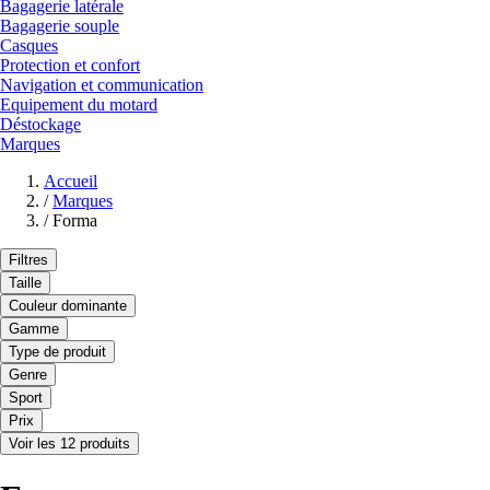
Bagagerie latérale
Bagagerie souple
Casques
Protection et confort
Navigation et communication
Equipement du motard
Déstockage
Marques
Accueil
/
Marques
/
Forma
Filtres
Taille
Couleur dominante
Gamme
Type de produit
Genre
Sport
Prix
Voir les 12 produits