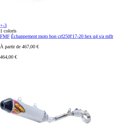
+-3
1 coloris
FMF
Échappement moto hon crf250l'17-20 hex q4 s/a mflr
À partir de
467,00 €
464,00 €