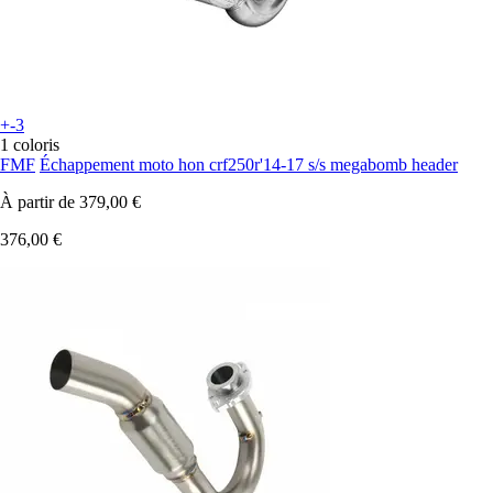
+-3
1 coloris
FMF
Échappement moto hon crf250r'14-17 s/s megabomb header
À partir de
379,00 €
376,00 €