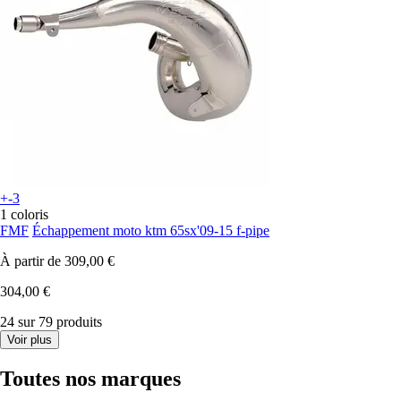
+-3
1 coloris
FMF
Échappement moto ktm 65sx'09-15 f-pipe
À partir de
309,00 €
304,00 €
24 sur 79 produits
Voir plus
Toutes nos marques