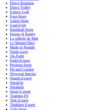
Direct Running
Direct-Volley
Espace Golf
Foot-Store
Galop-Store
Goal-Foot
Handball-Store
House of Rugby
La sellerie de Maé
Le Motard Bleu
Made in Paradis
Nauti-wave
On-Fight
Padel-Expert
Pecheur-Store
Pet and Garden
Slowood Interior
Smash-Expert
Sneak'In
Sneakids
Sport is good
Training-Fit
Trek-Expert
Triathlon Expert
Vélo-Store