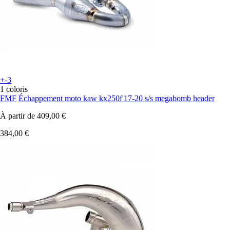
+-3
1 coloris
FMF
Échappement moto kaw kx250f'17-20 s/s megabomb header
À partir de
409,00 €
384,00 €