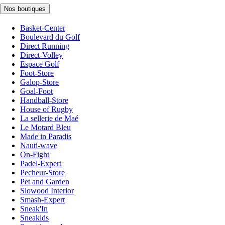
Nos boutiques
Basket-Center
Boulevard du Golf
Direct Running
Direct-Volley
Espace Golf
Foot-Store
Galop-Store
Goal-Foot
Handball-Store
House of Rugby
La sellerie de Maé
Le Motard Bleu
Made in Paradis
Nauti-wave
On-Fight
Padel-Expert
Pecheur-Store
Pet and Garden
Slowood Interior
Smash-Expert
Sneak'In
Sneakids