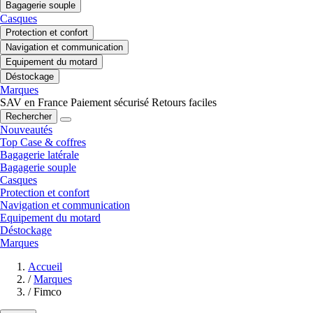
Bagagerie souple
Casques
Protection et confort
Navigation et communication
Equipement du motard
Déstockage
Marques
SAV en France
Paiement sécurisé
Retours faciles
Rechercher
Nouveautés
Top Case & coffres
Bagagerie latérale
Bagagerie souple
Casques
Protection et confort
Navigation et communication
Equipement du motard
Déstockage
Marques
Accueil
/
Marques
/
Fimco