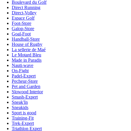
Boulevard du Golf
Direct Running
Direct-Volley
Espace Golf
Foot-Store
Galop-Store
Goal-Foot
Handball-Store
House of Rugby
La sellerie de Maé
Le Motard Bleu
Made in Paradis
Nauti-wave
On-Fight
Padel-Expert
Pecheur-Store
Pet and Garden
Slowood Interior
Smash-Expert
Sneak'In
Sneakids
Sport is good
Training-Fit
Trek-Expert
Triathlon Expert