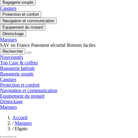
Bagagerie souple
Casques
Protection et confort
Navigation et communication
Equipement du motard
Déstockage
Marques
SAV en France
Paiement sécurisé
Retours faciles
Rechercher
Nouveautés
Top Case & coffres
Bagagerie latérale
Bagagerie souple
Casques
Protection et confort
Navigation et communication
Equipement du motard
Déstockage
Marques
Accueil
/
Marques
/
Elgato