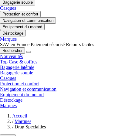
Bagagerie souple
Casques
Protection et confort
Navigation et communication
Equipement du motard
Déstockage
Marques
SAV en France
Paiement sécurisé
Retours faciles
Rechercher
Nouveautés
Top Case & coffres
Bagagerie latérale
Bagagerie souple
Casques
Protection et confort
Navigation et communication
Equipement du motard
Déstockage
Marques
Accueil
/
Marques
/
Drag Specialties