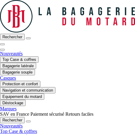
Rechercher
Nouveautés
Top Case & coffres
Bagagerie latérale
Bagagerie souple
Casques
Protection et confort
Navigation et communication
Equipement du motard
Déstockage
Marques
SAV en France
Paiement sécurisé
Retours faciles
Rechercher
Nouveautés
Top Case & coffres