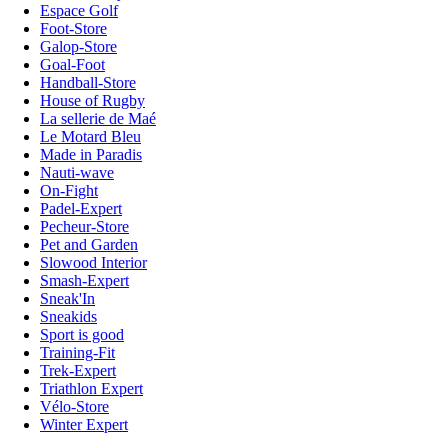
Espace Golf
Foot-Store
Galop-Store
Goal-Foot
Handball-Store
House of Rugby
La sellerie de Maé
Le Motard Bleu
Made in Paradis
Nauti-wave
On-Fight
Padel-Expert
Pecheur-Store
Pet and Garden
Slowood Interior
Smash-Expert
Sneak'In
Sneakids
Sport is good
Training-Fit
Trek-Expert
Triathlon Expert
Vélo-Store
Winter Expert