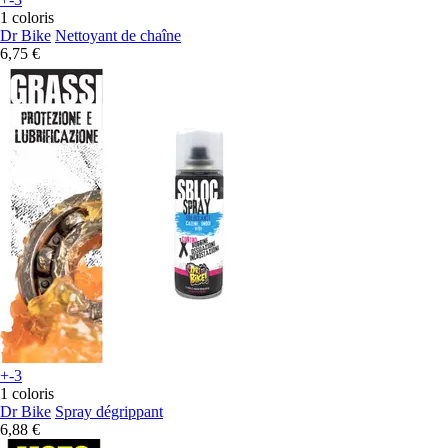
1 coloris
Dr Bike
Nettoyant de chaîne
6,75 €
+-3
1 coloris
Dr Bike
Spray dégrippant
6,88 €