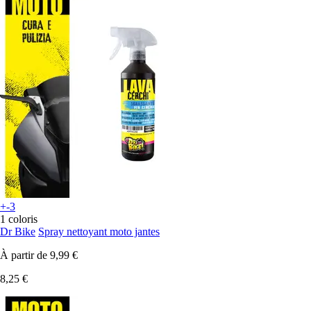
+-3
1 coloris
Dr Bike
Spray nettoyant moto jantes
À partir de
9,99 €
8,25 €