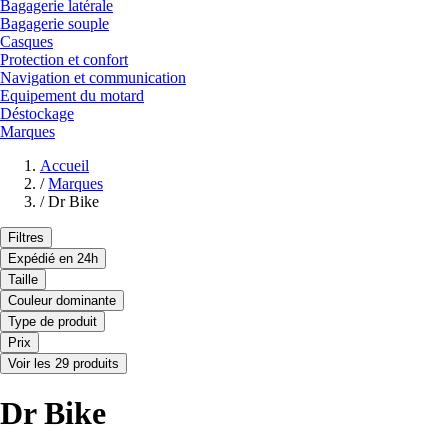
Bagagerie latérale
Bagagerie souple
Casques
Protection et confort
Navigation et communication
Equipement du motard
Déstockage
Marques
Accueil
/
Marques
/
Dr Bike
Filtres
Expédié en 24h
Taille
Couleur dominante
Type de produit
Prix
Voir les 29 produits
Dr Bike