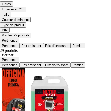
Filtres
Expédié en 24h
Taille
Couleur dominante
Type de produit
Prix
Voir les 29 produits
Pertinence
Pertinence
Prix croissant
Prix décroissant
Remise
29 produits
Trier par
Pertinence
Pertinence
Prix croissant
Prix décroissant
Remise