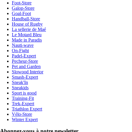
Foot-Store
Galop-Store
Goal-Foot
Handball-Store
House of Rugby
La sellerie de Maé
Le Motard Bleu
Made in Paradis
Nauti-wave
On-Fight
Padel-Expert
Pecheur-Store
Pet and Garden
Slowood Interior
Smash-Expert
Sneak'In
Sneakids
Sport is good
Training-Fit
Trek-Expert
Triathlon Expert
Vélo-Store
Winter Expert
Abonnez-vous à notre newsletter