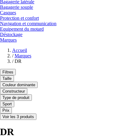
Bagagerie latérale
Bagagerie souple
Casques
Protection et confort
Navigation et communication
Equipement du motard
Déstockage
Marques
Accueil
/
Marques
/
DR
Filtres
Taille
Couleur dominante
Constructeur
Type de produit
Sport
Prix
Voir les 3 produits
DR