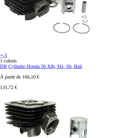
+-3
1 coloris
DR
Cylindre Honda 50 X8r, Sfx, Sh, Bali
À partir de
166,10 €
131,72 €