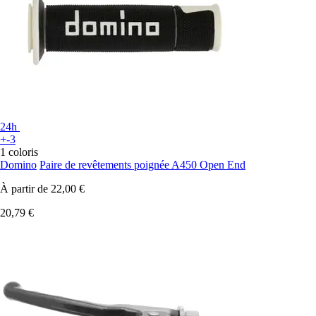
24h
+-3
1 coloris
Domino
Paire de revêtements poignée A450 Open End
À partir de
22,00 €
20,79 €