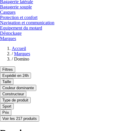
Bagagerie latérale
Bagagerie souple
Casques
Protection et confort
Navigation et communication
Equipement du motard
Déstockage
Marques
Accueil
/
Marques
/
Domino
Filtres
Expédié en 24h
Taille
Couleur dominante
Constructeur
Type de produit
Sport
Prix
Voir les 217 produits