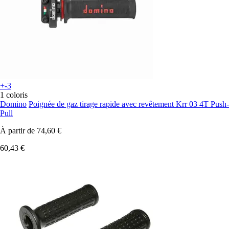
+-3
1 coloris
Domino
Poignée de gaz tirage rapide avec revêtement Krr 03 4T Push-
Pull
À partir de
74,60 €
60,43 €