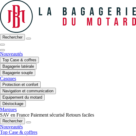
Rechercher
Nouveautés
Top Case & coffres
Bagagerie latérale
Bagagerie souple
Casques
Protection et confort
Navigation et communication
Equipement du motard
Déstockage
Marques
SAV en France
Paiement sécurisé
Retours faciles
Rechercher
Nouveautés
Top Case & coffres