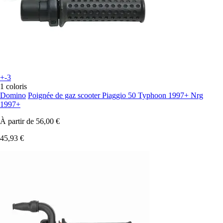
+-3
1 coloris
Domino
Poignée de gaz scooter Piaggio 50 Typhoon 1997+ Nrg
1997+
À partir de
56,00 €
45,93 €