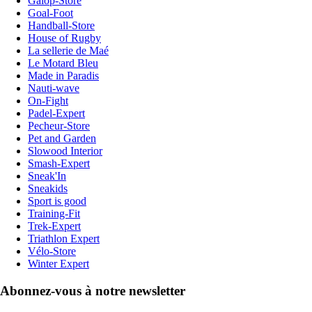
Galop-Store
Goal-Foot
Handball-Store
House of Rugby
La sellerie de Maé
Le Motard Bleu
Made in Paradis
Nauti-wave
On-Fight
Padel-Expert
Pecheur-Store
Pet and Garden
Slowood Interior
Smash-Expert
Sneak'In
Sneakids
Sport is good
Training-Fit
Trek-Expert
Triathlon Expert
Vélo-Store
Winter Expert
Abonnez-vous à notre newsletter