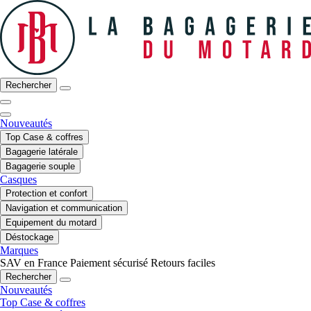
Rechercher
Nouveautés
Top Case & coffres
Bagagerie latérale
Bagagerie souple
Casques
Protection et confort
Navigation et communication
Equipement du motard
Déstockage
Marques
SAV en France
Paiement sécurisé
Retours faciles
Rechercher
Nouveautés
Top Case & coffres