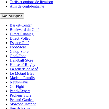
Tarifs et options de livraison
Avis de confidentialité
Nos boutiques
Basket-Center
Boulevard du Golf
Direct Running
Direct-Volley
Espace Golf
Foot-Store
Galop-Store
Goal-Foot
Handball-Store
House of Rugby
La sellerie de Maé
Le Motard Bleu
Made in Paradis
Nauti-wave
On-Fight
Padel-Expert
Pecheur-Store
Pet and Garden
Slowood Interior
Smash-Expert