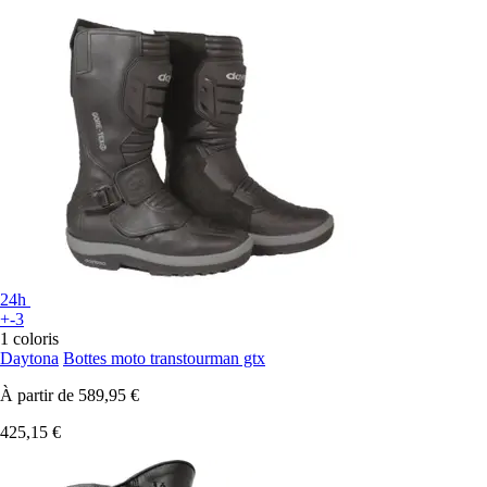
24h
+-3
1 coloris
Daytona
Bottes moto transtourman gtx
À partir de
589,95 €
425,15 €