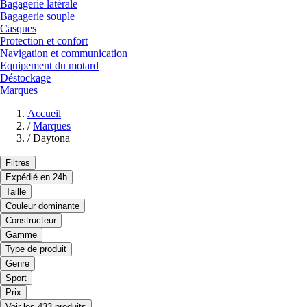
Bagagerie latérale
Bagagerie souple
Casques
Protection et confort
Navigation et communication
Equipement du motard
Déstockage
Marques
Accueil
/
Marques
/
Daytona
Filtres
Expédié en 24h
Taille
Couleur dominante
Constructeur
Gamme
Type de produit
Genre
Sport
Prix
Voir les 433 produits