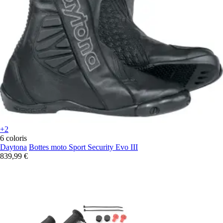
+2
6 coloris
Daytona
Bottes moto Sport Security Evo III
839,99 €