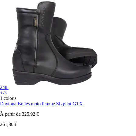
24h
+-3
1 coloris
Daytona
Bottes moto femme SL pilot GTX
À partir de
325,92 €
261,86 €