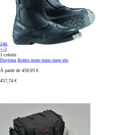
24h
+-3
1 coloris
Daytona
Bottes moto trans open gtx
À partir de
459,95 €
457,74 €