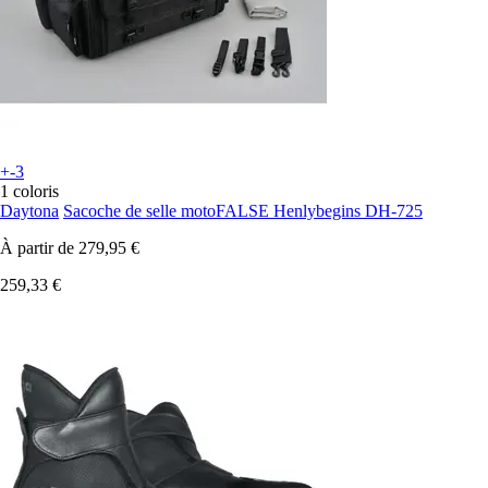
+-3
1 coloris
Daytona
Sacoche de selle motoFALSE Henlybegins DH-725
À partir de
279,95 €
259,33 €