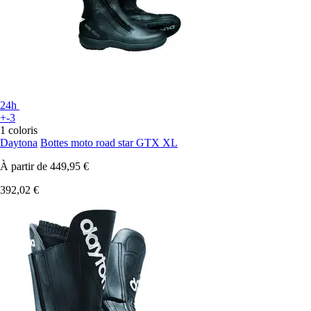
24h
+-3
1 coloris
Daytona
Bottes moto road star GTX XL
À partir de
449,95 €
392,02 €