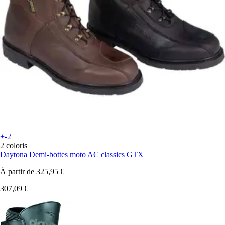
+-2
2 coloris
Daytona
Demi-bottes moto AC classics GTX
À partir de
325,95 €
307,09 €