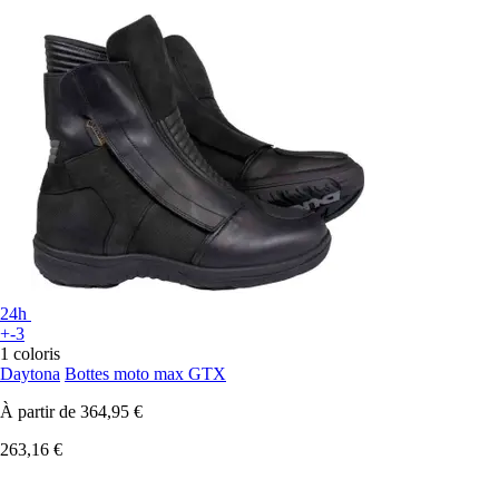
24h
+-3
1 coloris
Daytona
Bottes moto max GTX
À partir de
364,95 €
263,16 €