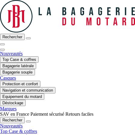
Rechercher
Nouveautés
Top Case & coffres
Bagagerie latérale
Bagagerie souple
Casques
Protection et confort
Navigation et communication
Equipement du motard
Déstockage
Marques
SAV en France
Paiement sécurisé
Retours faciles
Rechercher
Nouveautés
Top Case & coffres