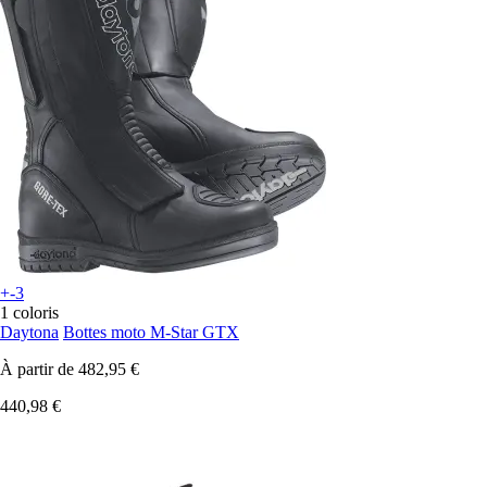
+-3
1 coloris
Daytona
Bottes moto M-Star GTX
À partir de
482,95 €
440,98 €