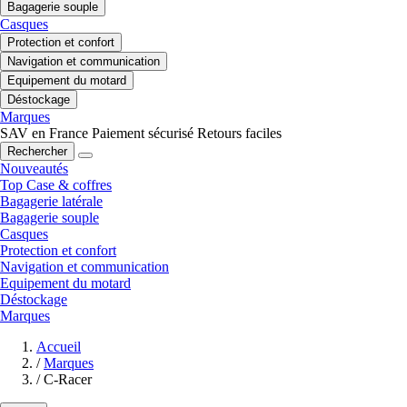
Bagagerie souple
Casques
Protection et confort
Navigation et communication
Equipement du motard
Déstockage
Marques
SAV en France
Paiement sécurisé
Retours faciles
Rechercher
Nouveautés
Top Case & coffres
Bagagerie latérale
Bagagerie souple
Casques
Protection et confort
Navigation et communication
Equipement du motard
Déstockage
Marques
Accueil
/
Marques
/
C-Racer