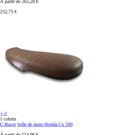
À partir de
265,20 €
252,75 €
+-3
1 coloris
C-Racer
Selle de moto Honda Cx 500
À partir de
154,96 €