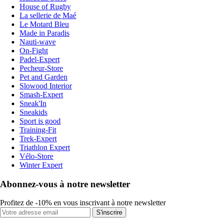
House of Rugby
La sellerie de Maé
Le Motard Bleu
Made in Paradis
Nauti-wave
On-Fight
Padel-Expert
Pecheur-Store
Pet and Garden
Slowood Interior
Smash-Expert
Sneak'In
Sneakids
Sport is good
Training-Fit
Trek-Expert
Triathlon Expert
Vélo-Store
Winter Expert
Abonnez-vous à notre newsletter
Profitez de -10% en vous inscrivant à notre newsletter
S'inscrire