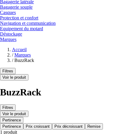
Bagagerie latérale
Bagagerie souple
Casques
Protection et confort
Navigation et communication
Equipement du motard
Déstockage
Marques
Accueil
/
Marques
/
BuzzRack
Filtres
Voir le produit
BuzzRack
Filtres
Voir le produit
Pertinence
Pertinence
Prix croissant
Prix décroissant
Remise
1 produit