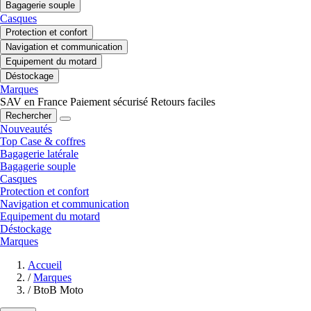
Bagagerie souple
Casques
Protection et confort
Navigation et communication
Equipement du motard
Déstockage
Marques
SAV en France
Paiement sécurisé
Retours faciles
Rechercher
Nouveautés
Top Case & coffres
Bagagerie latérale
Bagagerie souple
Casques
Protection et confort
Navigation et communication
Equipement du motard
Déstockage
Marques
Accueil
/
Marques
/
BtoB Moto