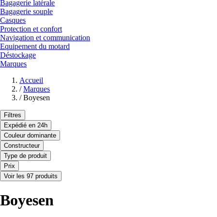
Bagagerie latérale
Bagagerie souple
Casques
Protection et confort
Navigation et communication
Equipement du motard
Déstockage
Marques
Accueil
/
Marques
/
Boyesen
Filtres
Expédié en 24h
Couleur dominante
Constructeur
Type de produit
Prix
Voir les 97 produits
Boyesen