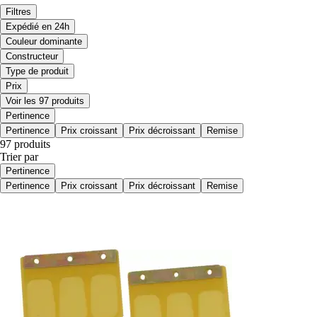
Filtres
Expédié en 24h
Couleur dominante
Constructeur
Type de produit
Prix
Voir les 97 produits
Pertinence
Pertinence
Prix croissant
Prix décroissant
Remise
97 produits
Trier par
Pertinence
Pertinence
Prix croissant
Prix décroissant
Remise