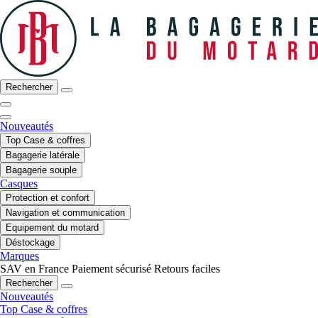
Rechercher
Nouveautés
Top Case & coffres
Bagagerie latérale
Bagagerie souple
Casques
Protection et confort
Navigation et communication
Equipement du motard
Déstockage
Marques
SAV en France
Paiement sécurisé
Retours faciles
Rechercher
Nouveautés
Top Case & coffres