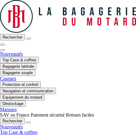
Rechercher
Nouveautés
Top Case & coffres
Bagagerie latérale
Bagagerie souple
Casques
Protection et confort
Navigation et communication
Equipement du motard
Déstockage
Marques
SAV en France
Paiement sécurisé
Retours faciles
Rechercher
Nouveautés
Top Case & coffres