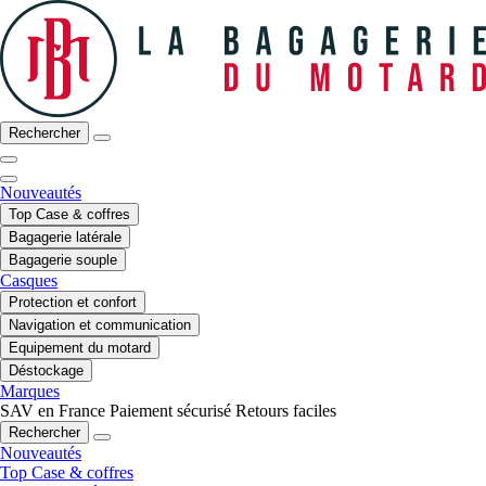
Rechercher
Nouveautés
Top Case & coffres
Bagagerie latérale
Bagagerie souple
Casques
Protection et confort
Navigation et communication
Equipement du motard
Déstockage
Marques
SAV en France
Paiement sécurisé
Retours faciles
Rechercher
Nouveautés
Top Case & coffres