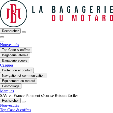
Rechercher
Nouveautés
Top Case & coffres
Bagagerie latérale
Bagagerie souple
Casques
Protection et confort
Navigation et communication
Equipement du motard
Déstockage
Marques
SAV en France
Paiement sécurisé
Retours faciles
Rechercher
Nouveautés
Top Case & coffres