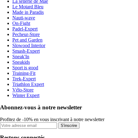
La sellerie de Maé
Le Motard Bleu
Made in Paradis
Nauti-wave
On-Fight
Padel-Expert
Pecheur-Store
Pet and Garden
Slowood Interior
Smash-Expert
Sneak'In
Sneakids
Sport is good
Training-Fit
Trek-Expert
Triathlon Expert
Vélo-Store
Winter Expert
Abonnez-vous à notre newsletter
Profitez de -10% en vous inscrivant à notre newsletter
S'inscrire
Restons connectés