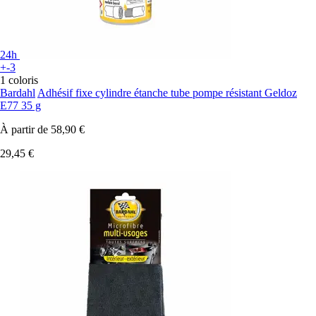
24h
+-3
1 coloris
Bardahl
Adhésif fixe cylindre étanche tube pompe résistant Geldoz
E77 35 g
À partir de
58,90 €
29,45 €