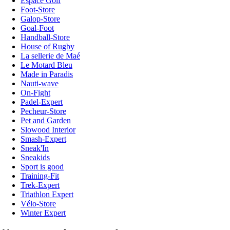
Espace Golf
Foot-Store
Galop-Store
Goal-Foot
Handball-Store
House of Rugby
La sellerie de Maé
Le Motard Bleu
Made in Paradis
Nauti-wave
On-Fight
Padel-Expert
Pecheur-Store
Pet and Garden
Slowood Interior
Smash-Expert
Sneak'In
Sneakids
Sport is good
Training-Fit
Trek-Expert
Triathlon Expert
Vélo-Store
Winter Expert