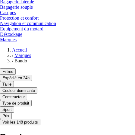
Bagagerie latérale
Bagagerie souple
Casques
Protection et confort
Navigation et communication
Equipement du motard
Déstockage
Marques
Accueil
/
Marques
/
Bando
Filtres
Expédié en 24h
Taille
Couleur dominante
Constructeur
Type de produit
Sport
Prix
Voir les 148 produits