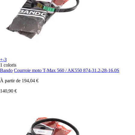
+-3
1 coloris
Bando
Courroie moto T-Max 560 / AK550 874-31.2-28-16.0S
À partir de
194,04 €
140,90 €