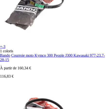
+-3
1 coloris
Bando
Courroie moto Kymco 300 People J300 Kawasaki 977-23.7-
28-15
À partir de
160,34 €
116,83 €