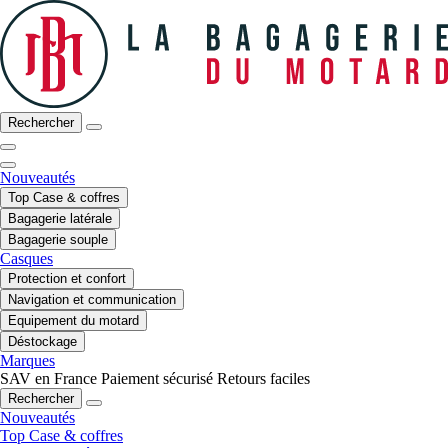
Rechercher
Nouveautés
Top Case & coffres
Bagagerie latérale
Bagagerie souple
Casques
Protection et confort
Navigation et communication
Equipement du motard
Déstockage
Marques
SAV en France
Paiement sécurisé
Retours faciles
Rechercher
Nouveautés
Top Case & coffres