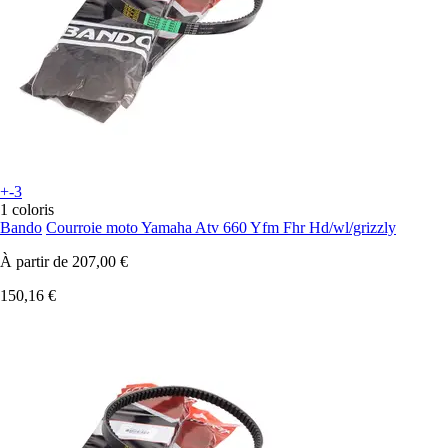
+-3
1 coloris
Bando
Courroie moto Yamaha Atv 660 Yfm Fhr Hd/wl/grizzly
À partir de
207,00 €
150,16 €