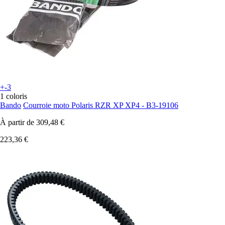
+-3
1 coloris
Bando
Courroie moto Polaris RZR XP XP4 - B3-19106
À partir de
309,48 €
223,36 €