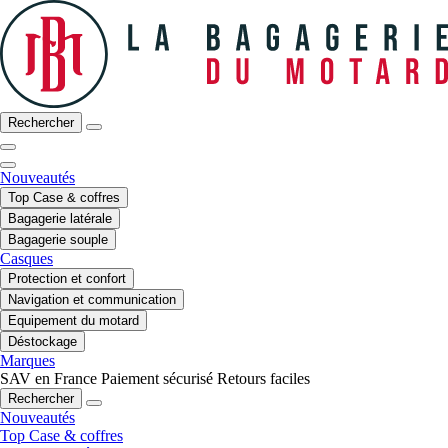
Rechercher
Nouveautés
Top Case & coffres
Bagagerie latérale
Bagagerie souple
Casques
Protection et confort
Navigation et communication
Equipement du motard
Déstockage
Marques
SAV en France
Paiement sécurisé
Retours faciles
Rechercher
Nouveautés
Top Case & coffres