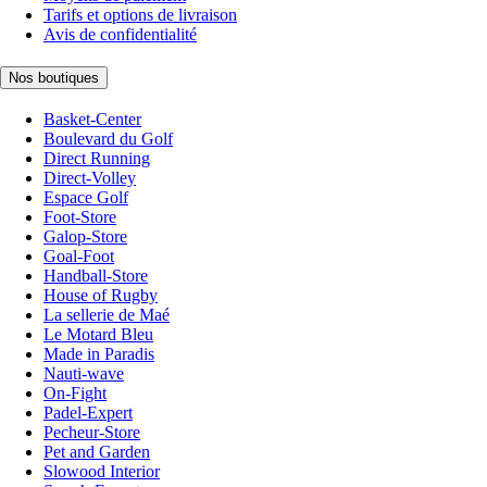
Tarifs et options de livraison
Avis de confidentialité
Nos boutiques
Basket-Center
Boulevard du Golf
Direct Running
Direct-Volley
Espace Golf
Foot-Store
Galop-Store
Goal-Foot
Handball-Store
House of Rugby
La sellerie de Maé
Le Motard Bleu
Made in Paradis
Nauti-wave
On-Fight
Padel-Expert
Pecheur-Store
Pet and Garden
Slowood Interior