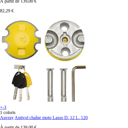
À partir de
139,00 €
82,29 €
+-3
1 coloris
Auvray
Antivol chaîne moto Lasso D. 12 L. 120
À partir de
139,00 €