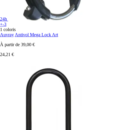
24h
+-3
1 coloris
Auvray
Antivol Mega Lock Art
À partir de
39,00 €
24,21 €