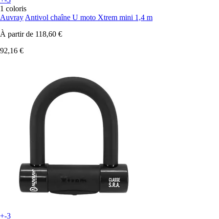
1 coloris
Auvray
Antivol chaîne U moto Xtrem mini 1,4 m
À partir de
118,60 €
92,16 €
+-3