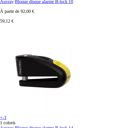
Auvray
Bloque disque alarme B-lock 10
À partir de
92,00 €
59,12 €
+-3
1 coloris
Auvray
Bloque disque alarme B-lock 14