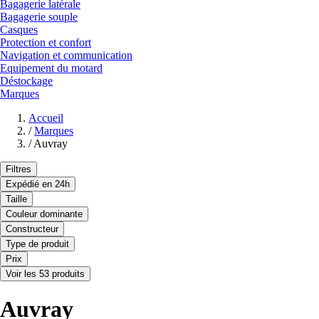
Bagagerie latérale
Bagagerie souple
Casques
Protection et confort
Navigation et communication
Equipement du motard
Déstockage
Marques
Accueil
/
Marques
/
Auvray
Filtres
Expédié en 24h
Taille
Couleur dominante
Constructeur
Type de produit
Prix
Voir les 53 produits
Auvray