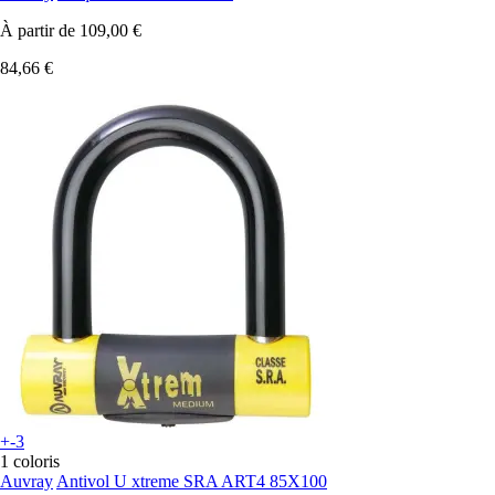
À partir de
109,00 €
84,66 €
+-3
1 coloris
Auvray
Antivol U xtreme SRA ART4 85X100