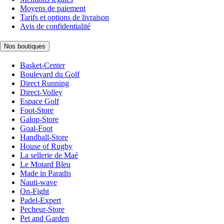
Moyens de paiement
Tarifs et options de livraison
Avis de confidentialité
Nos boutiques
Basket-Center
Boulevard du Golf
Direct Running
Direct-Volley
Espace Golf
Foot-Store
Galop-Store
Goal-Foot
Handball-Store
House of Rugby
La sellerie de Maé
Le Motard Bleu
Made in Paradis
Nauti-wave
On-Fight
Padel-Expert
Pecheur-Store
Pet and Garden