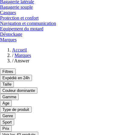
Bagagerie latérale
Bagagerie souple
Casques
Protection et confort
Navigation et communication
Equipement du motard
Déstockage
Marques
Accueil
/
Marques
/
Answer
Filtres
Expédié en 24h
Taille
Couleur dominante
Gamme
Age
Type de produit
Genre
Sport
Prix
Voir les 42 produits