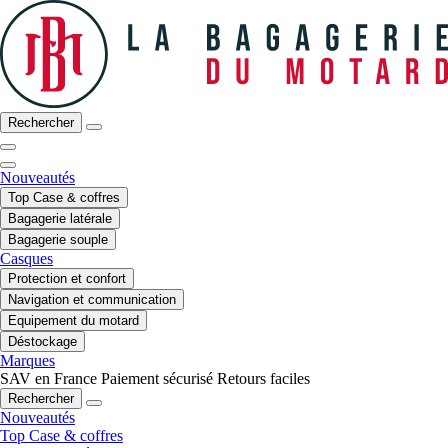
Rechercher
Nouveautés
Top Case & coffres
Bagagerie latérale
Bagagerie souple
Casques
Protection et confort
Navigation et communication
Equipement du motard
Déstockage
Marques
SAV en France
Paiement sécurisé
Retours faciles
Rechercher
Nouveautés
Top Case & coffres