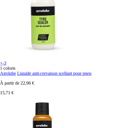
+-3
1 coloris
Airolube
Liquide anti-crevaison scellant pour pneu
À partir de
22,96 €
15,71 €