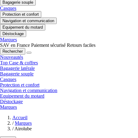
Bagagerie souple
Casques
Protection et confort
Navigation et communication
Equipement du motard
Déstockage
Marques
SAV en France
Paiement sécurisé
Retours faciles
Rechercher
Nouveautés
Top Case & coffres
Bagagerie latérale
Bagagerie souple
Casques
Protection et confort
Navigation et communication
Equipement du motard
Déstockage
Marques
Accueil
/
Marques
/
Airolube