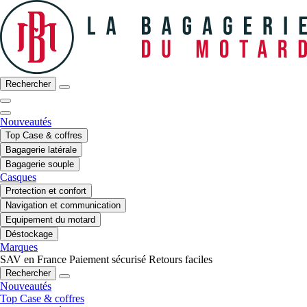
Rechercher
Nouveautés
Top Case & coffres
Bagagerie latérale
Bagagerie souple
Casques
Protection et confort
Navigation et communication
Equipement du motard
Déstockage
Marques
SAV en France
Paiement sécurisé
Retours faciles
Rechercher
Nouveautés
Top Case & coffres