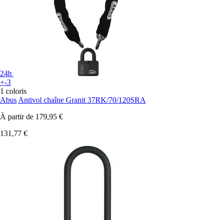
24h
+-3
1 coloris
Abus
Antivol chaîne Granit 37RK/70/120SRA
À partir de
179,95 €
131,77 €