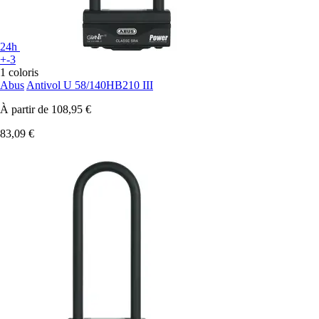
24h
+-3
1 coloris
Abus
Antivol U 58/140HB210 III
À partir de
108,95 €
83,09 €