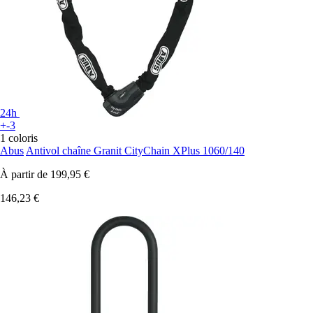
24h
+-3
1 coloris
Abus
Antivol chaîne Granit CityChain XPlus 1060/140
À partir de
199,95 €
146,23 €