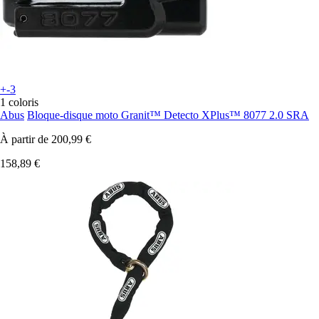
+-3
1 coloris
Abus
Bloque-disque moto Granit™ Detecto XPlus™ 8077 2.0 SRA
À partir de
200,99 €
158,89 €