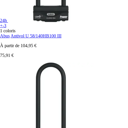
24h
+-3
1 coloris
Abus
Antivol U 58/140HB100 III
À partir de
104,95 €
75,91 €