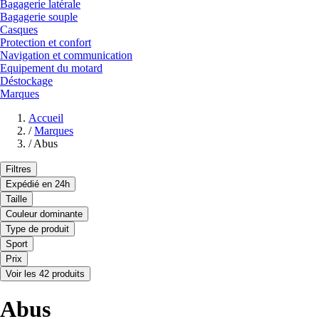
Bagagerie latérale
Bagagerie souple
Casques
Protection et confort
Navigation et communication
Equipement du motard
Déstockage
Marques
Accueil
/
Marques
/
Abus
Filtres
Expédié en 24h
Taille
Couleur dominante
Type de produit
Sport
Prix
Voir les 42 produits
Abus