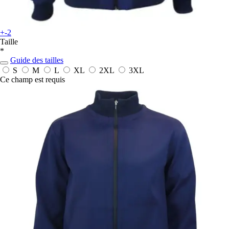
+-2
Taille
*
Guide des tailles
S
M
L
XL
2XL
3XL
Ce champ est requis