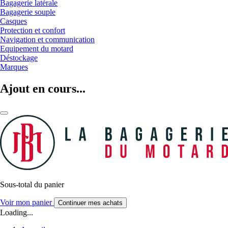
Bagagerie latérale
Bagagerie souple
Casques
Protection et confort
Navigation et communication
Equipement du motard
Déstockage
Marques
Ajout en cours...
Sous-total du panier
Voir mon panier
Continuer mes achats
Loading...