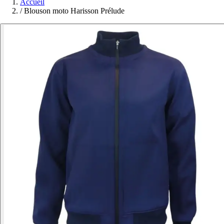
Accueil
/
Blouson moto Harisson Prélude