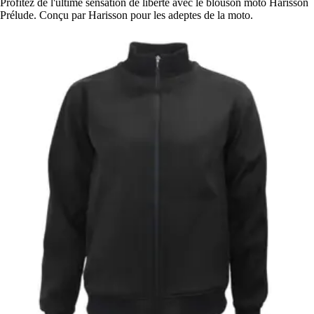
Profitez de l'ultime sensation de liberté avec le blouson moto Harisson
Prélude. Conçu par Harisson pour les adeptes de la moto.