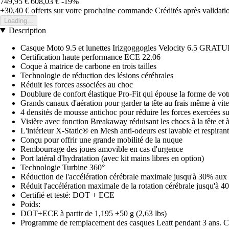
749,95 €
608,03 €
-19%
+30,40 €
offerts sur votre prochaine commande
Crédités après validat
Loading...
Description
Casque Moto 9.5 et lunettes Irizgoggogles Velocity 6.5 GRATU
Certification haute performance ECE 22.06
Coque à matrice de carbone en trois tailles
Technologie de réduction des lésions cérébrales
Réduit les forces associées au choc
Doublure de confort élastique Pro-Fit qui épouse la forme de votr
Grands canaux d'aération pour garder ta tête au frais même à vite
4 densités de mousse antichoc pour réduire les forces exercées sur
Visière avec fonction Breakaway réduisant les chocs à la tête et 
L'intérieur X-Static® en Mesh anti-odeurs est lavable et respirant
Conçu pour offrir une grande mobilité de la nuque
Rembourrage des joues amovible en cas d'urgence
Port latéral d'hydratation (avec kit mains libres en option)
Technologie Turbine 360°
Réduction de l'accélération cérébrale maximale jusqu'à 30% aux 
Réduit l'accélération maximale de la rotation cérébrale jusqu'à 
Certifié et testé: DOT + ECE
Poids:
DOT+ECE à partir de 1,195 ±50 g (2,63 lbs)
Programme de remplacement des casques Leatt pendant 3 ans. Cli