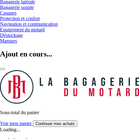
Bagagerie latérale
Bagagerie souple
Casques
Protection et confort
Navigation et communication
Equipement du motard
Déstockage
Marques
Ajout en cours...
Sous-total du panier
Voir mon panier
Continuer mes achats
Loading...