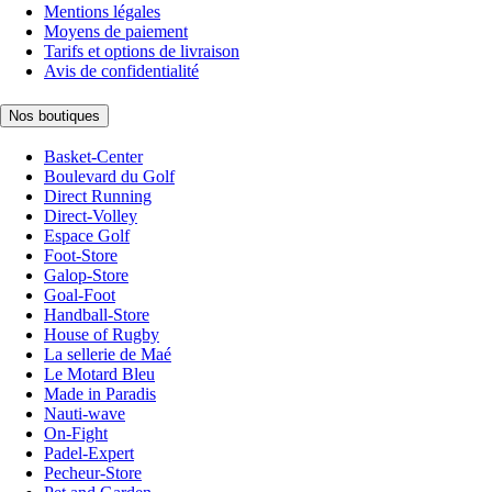
Mentions légales
Moyens de paiement
Tarifs et options de livraison
Avis de confidentialité
Nos boutiques
Basket-Center
Boulevard du Golf
Direct Running
Direct-Volley
Espace Golf
Foot-Store
Galop-Store
Goal-Foot
Handball-Store
House of Rugby
La sellerie de Maé
Le Motard Bleu
Made in Paradis
Nauti-wave
On-Fight
Padel-Expert
Pecheur-Store