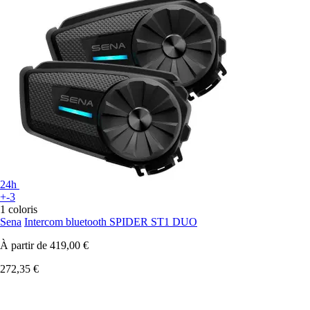
24h
+-3
1 coloris
Sena
Intercom bluetooth SPIDER ST1 DUO
À partir de
419,00 €
272,35 €