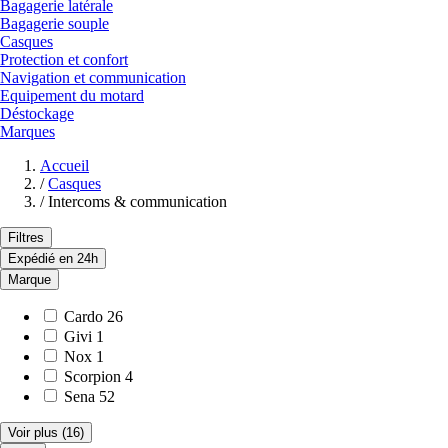
Bagagerie latérale
Bagagerie souple
Casques
Protection et confort
Navigation et communication
Equipement du motard
Déstockage
Marques
Accueil
/
Casques
/
Intercoms & communication
Filtres
Expédié en 24h
Marque
Cardo
26
Givi
1
Nox
1
Scorpion
4
Sena
52
Voir plus
(16)