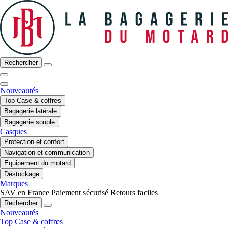
Rechercher
Nouveautés
Top Case & coffres
Bagagerie latérale
Bagagerie souple
Casques
Protection et confort
Navigation et communication
Equipement du motard
Déstockage
Marques
SAV en France
Paiement sécurisé
Retours faciles
Rechercher
Nouveautés
Top Case & coffres