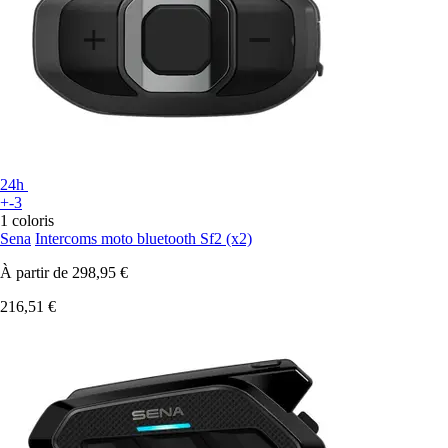
24h
+-3
1 coloris
Sena
Intercoms moto bluetooth Sf2 (x2)
À partir de
298,95 €
216,51 €