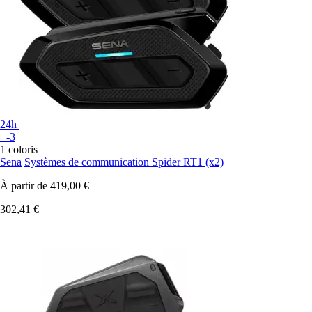
24h
+-3
1 coloris
Sena
Systèmes de communication Spider RT1 (x2)
À partir de
419,00 €
302,41 €