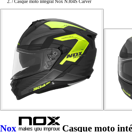
/
Casque moto intégral Nox N304S Carver
Nox
Casque moto inté