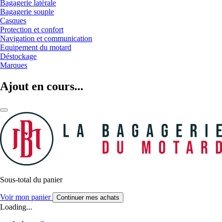
Bagagerie latérale
Bagagerie souple
Casques
Protection et confort
Navigation et communication
Equipement du motard
Déstockage
Marques
Ajout en cours...
Sous-total du panier
Voir mon panier
Continuer mes achats
Loading...