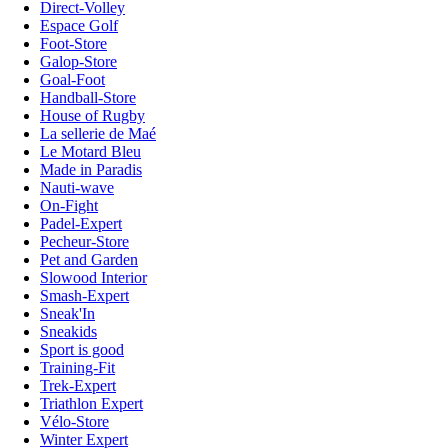
Direct-Volley
Espace Golf
Foot-Store
Galop-Store
Goal-Foot
Handball-Store
House of Rugby
La sellerie de Maé
Le Motard Bleu
Made in Paradis
Nauti-wave
On-Fight
Padel-Expert
Pecheur-Store
Pet and Garden
Slowood Interior
Smash-Expert
Sneak'In
Sneakids
Sport is good
Training-Fit
Trek-Expert
Triathlon Expert
Vélo-Store
Winter Expert