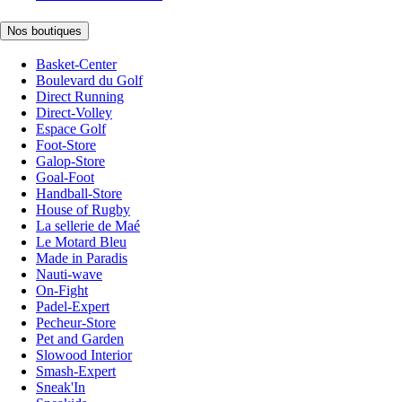
Nos boutiques
Basket-Center
Boulevard du Golf
Direct Running
Direct-Volley
Espace Golf
Foot-Store
Galop-Store
Goal-Foot
Handball-Store
House of Rugby
La sellerie de Maé
Le Motard Bleu
Made in Paradis
Nauti-wave
On-Fight
Padel-Expert
Pecheur-Store
Pet and Garden
Slowood Interior
Smash-Expert
Sneak'In