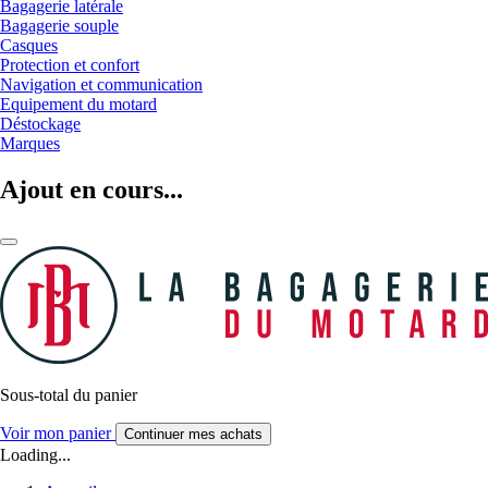
Bagagerie latérale
Bagagerie souple
Casques
Protection et confort
Navigation et communication
Equipement du motard
Déstockage
Marques
Ajout en cours...
Sous-total du panier
Voir mon panier
Continuer mes achats
Loading...